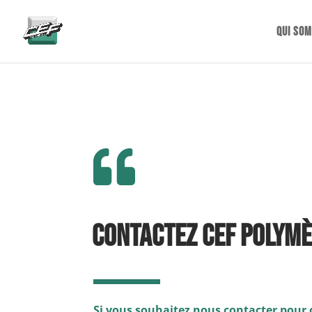
gtag('config', 'AW-882346904');
Qui so

CONTACTEZ CEF Polym
Si vous souhaitez nous contacter pour 