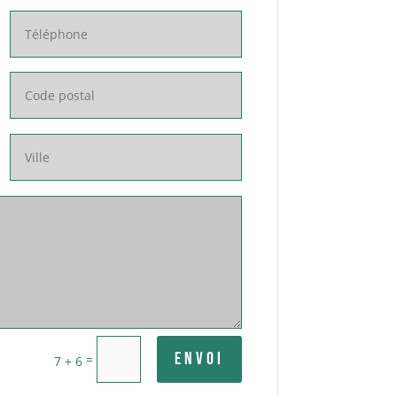
Envoi
=
7 + 6