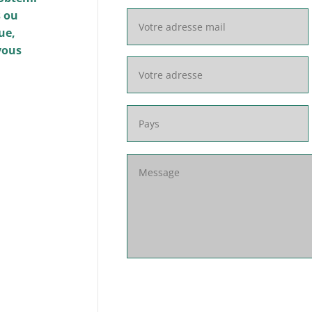
s ou
ue,
 vous